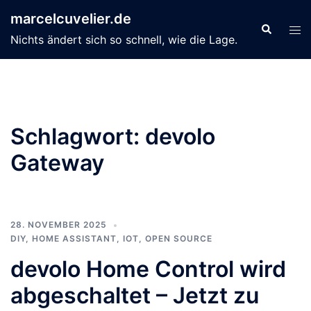
Zum
marcelcuvelier.de
Inhalt
Suche
Men
Nichts ändert sich so schnell, wie die Lage.
springen
ums
Schlagwort:
devolo
Gateway
28. NOVEMBER 2025
DIY
,
HOME ASSISTANT
,
IOT
,
OPEN SOURCE
devolo Home Control wird
abgeschaltet – Jetzt zu