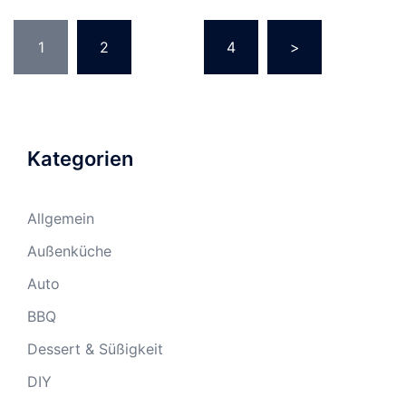
Seitennummerierung
1
2
…
4
>
der
Beiträge
Kategorien
Allgemein
Außenküche
Auto
BBQ
Dessert & Süßigkeit
DIY