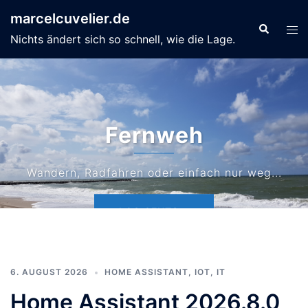
Zum
marcelcuvelier.de
Inhalt
Suche
Men
Nichts ändert sich so schnell, wie die Lage.
springen
ums
Fernweh
Wandern, Radfahren oder einfach nur weg...
LOS GEHTS...
6. AUGUST 2026
HOME ASSISTANT
,
IOT
,
IT
Home Assistant 2026.8.0