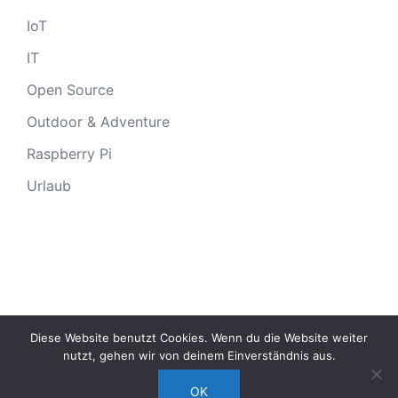
IoT
IT
Open Source
Outdoor & Adventure
Raspberry Pi
Urlaub
Diese Website benutzt Cookies. Wenn du die Website weiter
© 2026
marcelcuvelier.de
|
Impressum
|
nutzt, gehen wir von deinem Einverständnis aus.
Haftungsausschluss
|
Datenschutzerklärung
|
WP Theme:
OK