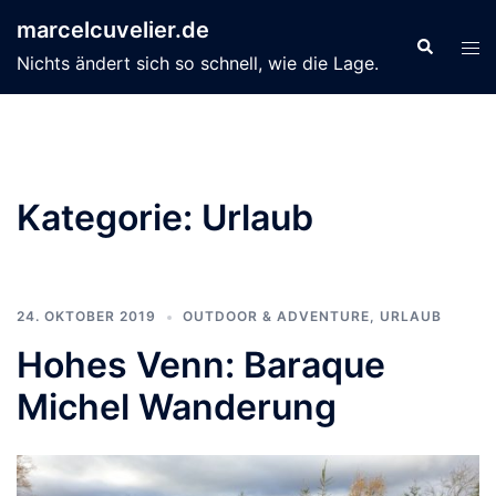
Zum
marcelcuvelier.de
Inhalt
Suche
Men
Nichts ändert sich so schnell, wie die Lage.
springen
ums
Kategorie:
Urlaub
24. OKTOBER 2019
OUTDOOR & ADVENTURE
,
URLAUB
Hohes Venn: Baraque
Michel Wanderung