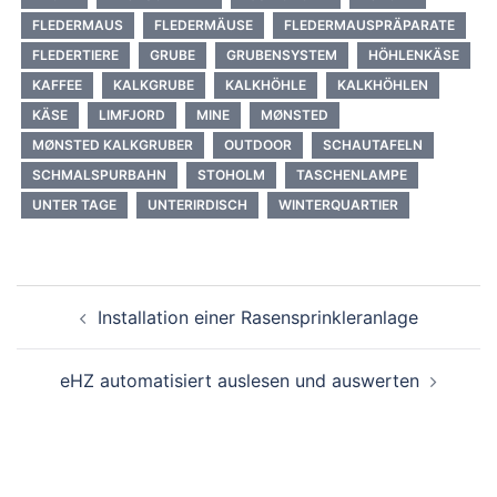
FLEDERMAUS
FLEDERMÄUSE
FLEDERMAUSPRÄPARATE
FLEDERTIERE
GRUBE
GRUBENSYSTEM
HÖHLENKÄSE
KAFFEE
KALKGRUBE
KALKHÖHLE
KALKHÖHLEN
KÄSE
LIMFJORD
MINE
MØNSTED
MØNSTED KALKGRUBER
OUTDOOR
SCHAUTAFELN
SCHMALSPURBAHN
STOHOLM
TASCHENLAMPE
UNTER TAGE
UNTERIRDISCH
WINTERQUARTIER
Beitragsnavigation
Installation einer Rasensprinkleranlage
eHZ automatisiert auslesen und auswerten