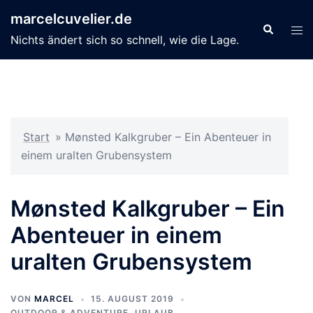
Zum
marcelcuvelier.de
Inhalt
Suche
Men
Nichts ändert sich so schnell, wie die Lage.
springen
ums
Start
»
Mønsted Kalkgruber – Ein Abenteuer in
einem uralten Grubensystem
Mønsted Kalkgruber – Ein
Abenteuer in einem
uralten Grubensystem
VON
MARCEL
15. AUGUST 2019
OUTDOOR & ADVENTURE
,
URLAUB