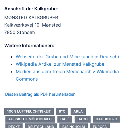
Anschrift der Kalkgrube:
MØNSTED KALKGRUBER
Kalkværksvej 10, Mønsted
7850 Stoholm
Weitere Informationen:
Webseite der Grube und Mine (auch in Deutsch)
Wikipedia Artikel zur Mønsted Kalkgrube
Medien aus dem freien Medienarchiv Wikimedia
Commons
Diesen Beitrag als PDF herunterladen
100% LUFTFEUCHTIGKEIT
8°C
ARLA
AUSSICHTSMÖGLICHKEIT
CAFÉ
DACH
DAUGBJERG
DECKE
DEUTSCHLAND
EJSINGHOLM
EUROPA