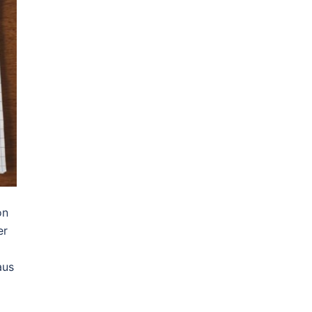
on
er
aus