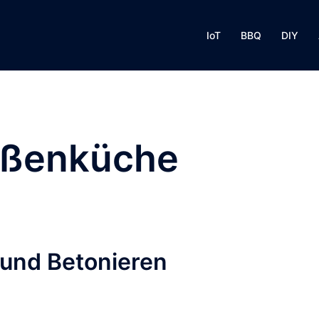
IoT
BBQ
DIY
ßenküche
und Betonieren