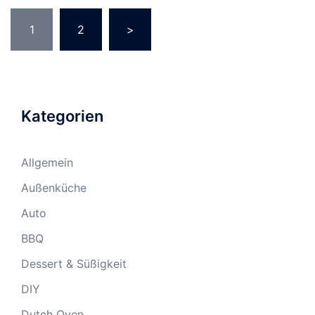
Seitennummerierung
1
2
>
der
Beiträge
Kategorien
Allgemein
Außenküche
Auto
BBQ
Dessert & Süßigkeit
DIY
Dutch Oven