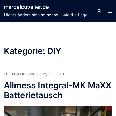
Zum
marcelcuvelier.de
Inhalt
Suche
Men
Nichts ändert sich so schnell, wie die Lage.
springen
ums
Kategorie:
DIY
11. JANUAR 2026
DIY
,
ELEKTRO
Allmess Integral-MK MaXX
Batterietausch