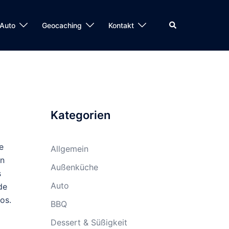
Suche
Auto
Geocaching
Kontakt
Kategorien
e
Allgemein
an
Außenküche
s
Auto
de
os.
BBQ
Dessert & Süßigkeit