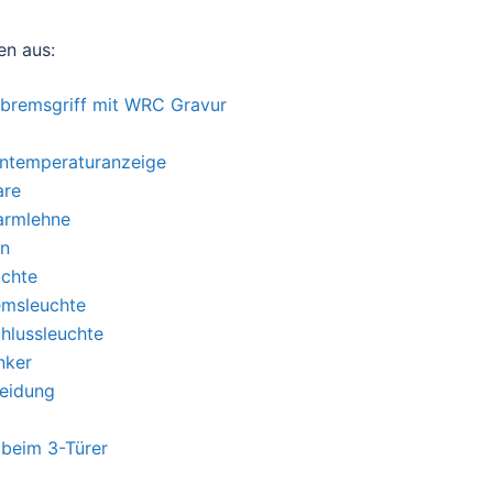
en aus:
bremsgriff mit WRC Gravur
entemperaturanzeige
are
larmlehne
rn
uchte
emsleuchte
hlussleuchte
nker
leidung
 beim 3-Türer
g