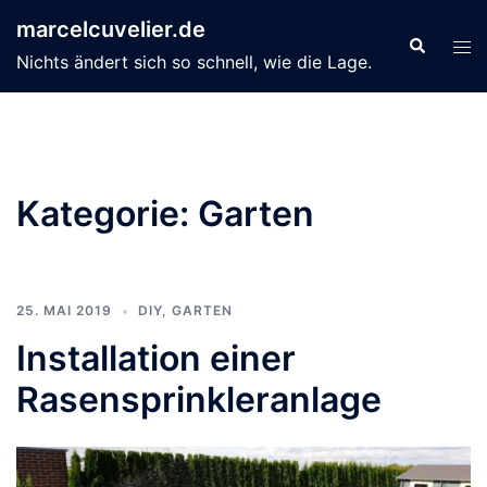
Zum
marcelcuvelier.de
Inhalt
Suche
Men
Nichts ändert sich so schnell, wie die Lage.
springen
ums
Kategorie:
Garten
25. MAI 2019
DIY
,
GARTEN
Installation einer
Rasensprinkleranlage