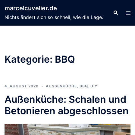
Zum
marcelcuvelier.de
Inhalt
Suche
Men
Nichts ändert sich so schnell, wie die Lage.
springen
ums
Kategorie:
BBQ
4. AUGUST 2020
AUSSENKÜCHE
,
BBQ
,
DIY
Außenküche: Schalen und
Betonieren abgeschlossen