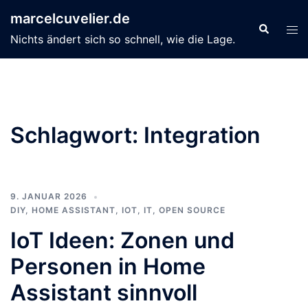
Zum
marcelcuvelier.de
Inhalt
Suche
Men
Nichts ändert sich so schnell, wie die Lage.
springen
ums
Schlagwort:
Integration
9. JANUAR 2026
DIY
,
HOME ASSISTANT
,
IOT
,
IT
,
OPEN SOURCE
IoT Ideen: Zonen und
Personen in Home
Assistant sinnvoll