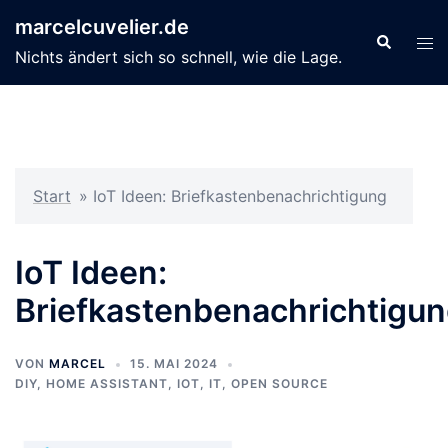
Zum
marcelcuvelier.de
Inhalt
Suche
Men
Nichts ändert sich so schnell, wie die Lage.
springen
ums
Start
»
IoT Ideen: Briefkastenbenachrichtigung
IoT Ideen:
Briefkastenbenachrichtigu
VON
MARCEL
15. MAI 2024
DIY
,
HOME ASSISTANT
,
IOT
,
IT
,
OPEN SOURCE