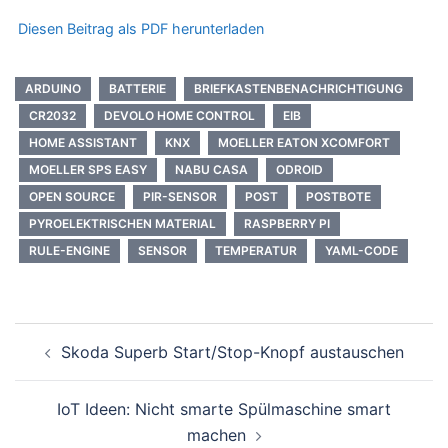
Diesen Beitrag als PDF herunterladen
ARDUINO
BATTERIE
BRIEFKASTENBENACHRICHTIGUNG
CR2032
DEVOLO HOME CONTROL
EIB
HOME ASSISTANT
KNX
MOELLER EATON XCOMFORT
MOELLER SPS EASY
NABU CASA
ODROID
OPEN SOURCE
PIR-SENSOR
POST
POSTBOTE
PYROELEKTRISCHEN MATERIAL
RASPBERRY PI
RULE-ENGINE
SENSOR
TEMPERATUR
YAML-CODE
Beitragsnavigation
Skoda Superb Start/Stop-Knopf austauschen
IoT Ideen: Nicht smarte Spülmaschine smart
machen