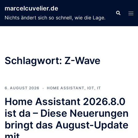
Zum
marcelcuvelier.de
Inhalt
Suche
Men
Nichts ändert sich so schnell, wie die Lage.
springen
ums
Schlagwort:
Z-Wave
6. AUGUST 2026
HOME ASSISTANT
,
IOT
,
IT
Home Assistant 2026.8.0
ist da – Diese Neuerungen
bringt das August-Update
mit