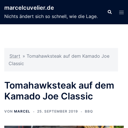
Zum
marcelcuvelier.de
Inhalt
Suche
Men
Nichts ändert sich so schnell, wie die Lage.
springen
ums
Start
»
Tomahawksteak auf dem Kamado Joe
Classic
Tomahawksteak auf dem
Kamado Joe Classic
VON
MARCEL
25. SEPTEMBER 2019
BBQ