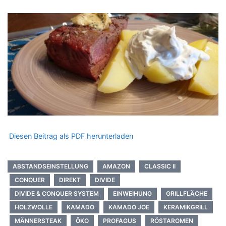
Diesen Beitrag als PDF herunterladen
ABSTANDSEINSTELLUNG
AMAZON
CLASSIC II
CONQUER
DIREKT
DIVIDE
DIVIDE & CONQUER SYSTEM
EINWEIHUNG
GRILLFLÄCHE
HOLZWOLLE
KAMADO
KAMADO JOE
KERAMIKGRILL
MÄNNERSTEAK
ÖKO
PROFAGUS
RÖSTAROMEN